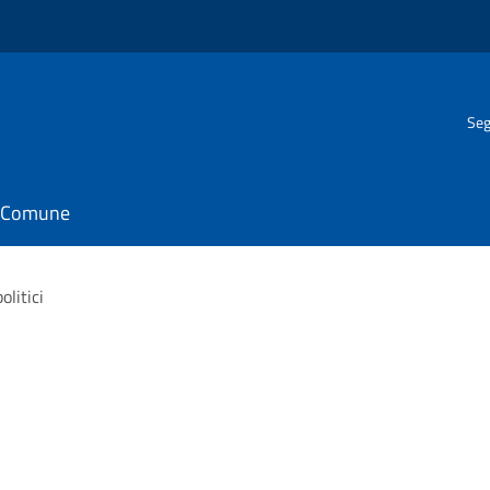
Seg
il Comune
olitici