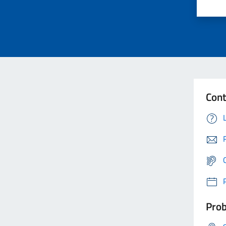
Cont
Prob