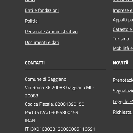
Enti e fondazioni
Imprese 
Appalti pu
Politici
Catasto e
Personale Amministrativo
Turismo
Documenti e dati
Mobilità e
CONTATTI
NOVITÀ
Comune di Gaggiano
Prenotaz
Via Roma 36 20083 Gaggiano MI -
Segnalazi
20083
Leggi le 
Codice Fiscale: 82001390150
Richiesta
Partita IVA: 03055800159
IBAN:
IT13X0103033120000005116691