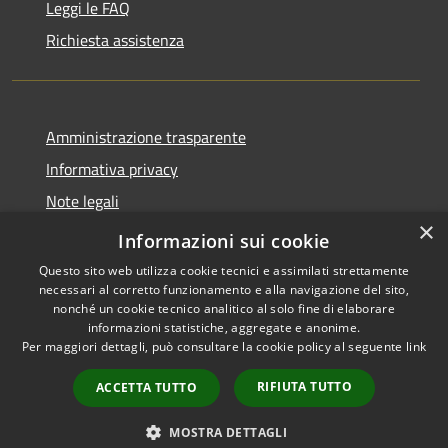
Leggi le FAQ
Richiesta assistenza
Amministrazione trasparente
Informativa privacy
Note legali
×
Dichiarazione di accessibilità
Informazioni sui cookie
Questo sito web utilizza cookie tecnici e assimilati strettamente
necessari al corretto funzionamento e alla navigazione del sito,
nonché un cookie tecnico analitico al solo fine di elaborare
informazioni statistiche, aggregate e anonime.
RSS
Copyright © 2026 • Comune di
Per maggiori dettagli, può consultare la cookie policy al seguente
link
Accessibilità
Gaggiano • Powered by
Privacy
Municipium
Accesso
•
RIFIUTA TUTTO
ACCETTA TUTTO
Cookie
redazione
Mappa del sito
MOSTRA DETTAGLI