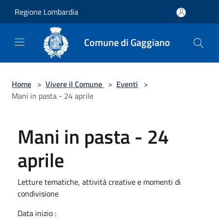
Salta al contenuto principale
Regione Lombardia
Comune di Gaggiano
Home
>
Vivere il Comune
>
Eventi
>
Mani in pasta - 24 aprile
Mani in pasta - 24
aprile
Letture tematiche, attività creative e momenti di
condivisione
Data inizio :