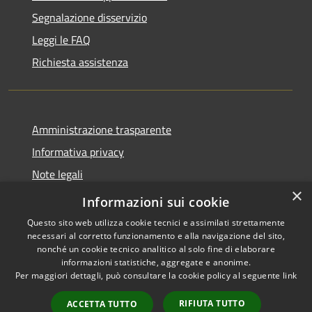
Segnalazione disservizio
Leggi le FAQ
Richiesta assistenza
Amministrazione trasparente
Informativa privacy
Note legali
×
Dichiarazione di accessibilità
Informazioni sui cookie
Questo sito web utilizza cookie tecnici e assimilati strettamente
necessari al corretto funzionamento e alla navigazione del sito,
nonché un cookie tecnico analitico al solo fine di elaborare
informazioni statistiche, aggregate e anonime.
RSS
Copyright © 2026 • Comune di
Per maggiori dettagli, può consultare la cookie policy al seguente
link
Accessibilità
Gaggiano • Powered by
Privacy
Municipium
Accesso
•
RIFIUTA TUTTO
ACCETTA TUTTO