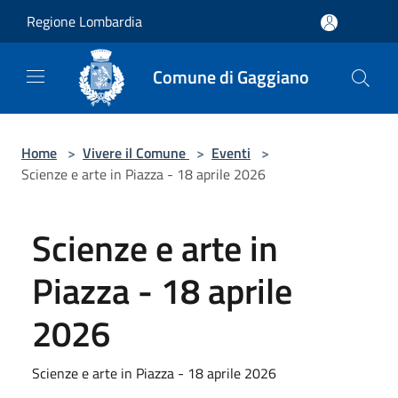
Salta al contenuto principale
Regione Lombardia
Comune di Gaggiano
Home
>
Vivere il Comune
>
Eventi
>
Scienze e arte in Piazza - 18 aprile 2026
Scienze e arte in
Piazza - 18 aprile
2026
Scienze e arte in Piazza - 18 aprile 2026