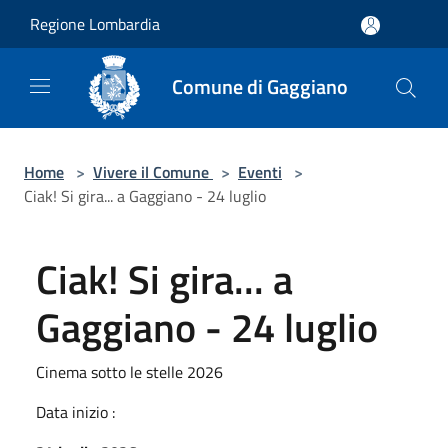
Salta al contenuto principale
Regione Lombardia
Comune di Gaggiano
Home
>
Vivere il Comune
>
Eventi
>
Ciak! Si gira... a Gaggiano - 24 luglio
Ciak! Si gira... a
Gaggiano - 24 luglio
Cinema sotto le stelle 2026
Data inizio :