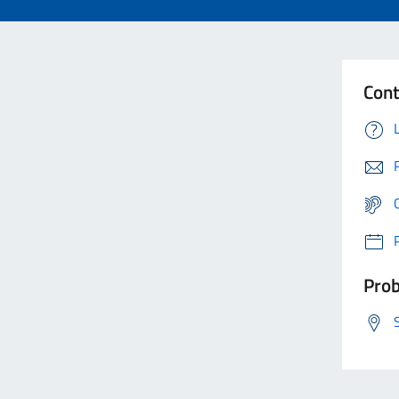
Cont
Prob