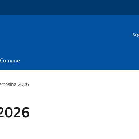
Seg
il Comune
ertosina 2026
 2026