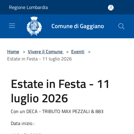
Salta al contenuto principale
Regione Lombardia
Comune di Gaggiano
Home
>
Vivere il Comune
>
Eventi
>
Estate in Festa - 11 luglio 2026
Estate in Festa - 11
luglio 2026
Con un DECA - TRIBUTO MAX PEZZALI & 883
Data inizio :