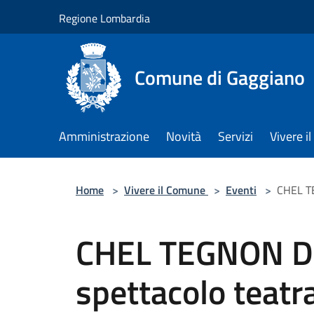
Salta al contenuto principale
Regione Lombardia
Comune di Gaggiano
Amministrazione
Novità
Servizi
Vivere 
Home
>
Vivere il Comune
>
Eventi
>
CHEL T
CHEL TEGNON D
spettacolo teatr