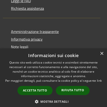
Leggi le FAQ
Richiesta assistenza
Amministrazione trasparente
Informativa privacy
Note legali
×
Dichiarazione di accessibilità
Informazioni sui cookie
Questo sito web utilizza cookie tecnici e assimilati strettamente
necessari al corretto funzionamento e alla navigazione del sito,
nonché un cookie tecnico analitico al solo fine di elaborare
informazioni statistiche, aggregate e anonime.
RSS
Copyright © 2026 • Comune di
Per maggiori dettagli, può consultare la cookie policy al seguente
link
Accessibilità
Gaggiano • Powered by
Privacy
Municipium
Accesso
•
RIFIUTA TUTTO
ACCETTA TUTTO
Cookie
redazione
Mappa del sito
MOSTRA DETTAGLI