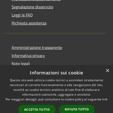
Segnalazione disservizio
Leggi le FAQ
Richiesta assistenza
Amministrazione trasparente
Informativa privacy
Note legali
×
Dichiarazione di accessibilità
Informazioni sui cookie
Questo sito web utilizza cookie tecnici e assimilati strettamente
necessari al corretto funzionamento e alla navigazione del sito,
nonché un cookie tecnico analitico al solo fine di elaborare
informazioni statistiche, aggregate e anonime.
RSS
Copyright © 2026 • Comune di
Per maggiori dettagli, può consultare la cookie policy al seguente
link
Accessibilità
Gaggiano • Powered by
Privacy
Municipium
Accesso
•
RIFIUTA TUTTO
ACCETTA TUTTO