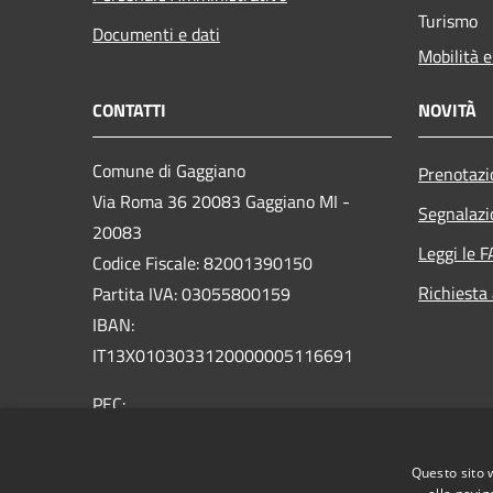
Turismo
Documenti e dati
Mobilità e
CONTATTI
NOVITÀ
Comune di Gaggiano
Prenotaz
Via Roma 36 20083 Gaggiano MI -
Segnalazi
20083
Leggi le 
Codice Fiscale: 82001390150
Richiesta
Partita IVA: 03055800159
IBAN:
IT13X0103033120000005116691
PEC:
comune.gaggiano@pec.regione.lombardia.it
Centralino Unico: 02 9089921
Questo sito 