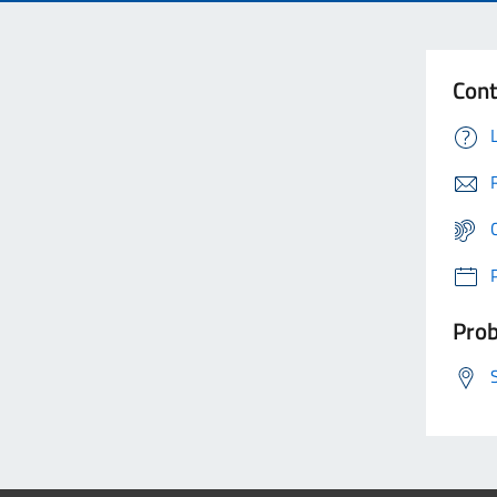
Cont
Prob