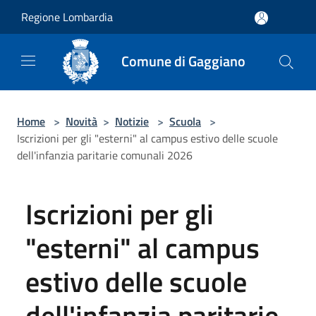
Salta al contenuto principale
Regione Lombardia
Comune di Gaggiano
Home
>
Novità
>
Notizie
>
Scuola
>
Iscrizioni per gli "esterni" al campus estivo delle scuole
dell'infanzia paritarie comunali 2026
Iscrizioni per gli
"esterni" al campus
estivo delle scuole
dell'infanzia paritarie