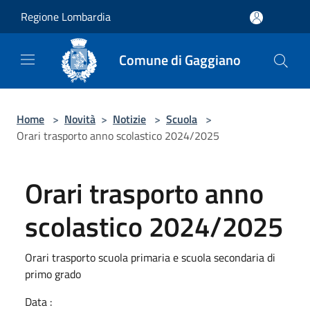
Salta al contenuto principale
Regione Lombardia
Comune di Gaggiano
Home
>
Novità
>
Notizie
>
Scuola
>
Orari trasporto anno scolastico 2024/2025
Orari trasporto anno
scolastico 2024/2025
Orari trasporto scuola primaria e scuola secondaria di
primo grado
Data :