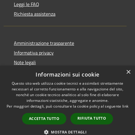
Leggi le FAQ
Richiesta assistenza
Amministrazione trasparente
Informativa privacy
Note legali
×
Dichiarazione di accessibilità
Informazioni sui cookie
Questo sito web utilizza cookie tecnici e assimilati strettamente
necessari al corretto funzionamento e alla navigazione del sito,
nonché un cookie tecnico analitico al solo fine di elaborare
informazioni statistiche, aggregate e anonime.
RSS
Copyright © 2026 • Comune di
Per maggiori dettagli, può consultare la cookie policy al seguente
link
Accessibilità
Gaggiano • Powered by
Privacy
Municipium
Accesso
•
RIFIUTA TUTTO
ACCETTA TUTTO
Cookie
redazione
Mappa del sito
MOSTRA DETTAGLI