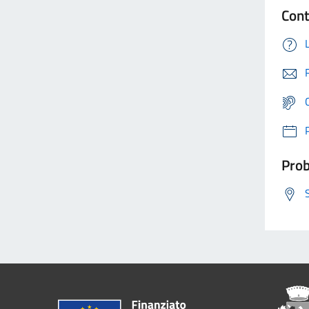
Cont
Prob