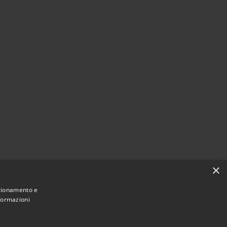
×
nzionamento e
nformazioni