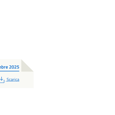
embre 2025
PDF
Scarica