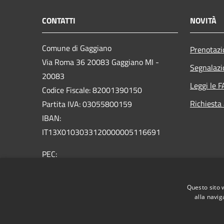
CONTATTI
NOVITÀ
Comune di Gaggiano
Prenotaz
Via Roma 36 20083 Gaggiano MI -
Segnalazi
20083
Leggi le 
Codice Fiscale: 82001390150
Richiesta
Partita IVA: 03055800159
IBAN:
IT13X0103033120000005116691
PEC:
comune.gaggiano@pec.regione.lombardia.it
Centralino Unico: 02 9089921
Questo sito 
Email: comune@comune.gaggiano.mi.it
alla navig