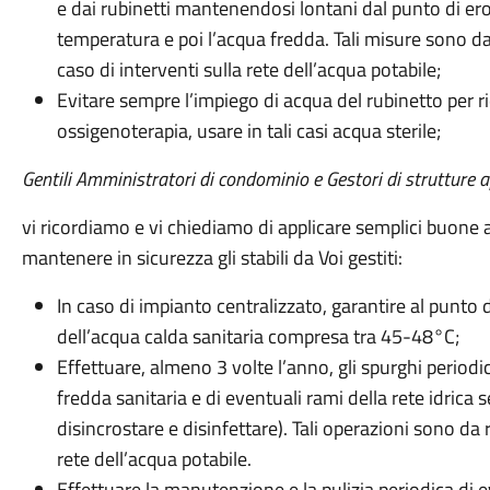
e dai rubinetti mantenendosi lontani dal punto di er
temperatura e poi l’acqua fredda. Tali misure sono da
caso di interventi sulla rete dell’acqua potabile;
Evitare sempre l’impiego di acqua del rubinetto per r
ossigenoterapia, usare in tali casi acqua sterile;
Gentili Amministratori di condominio e Gestori di strutture a
vi ricordiamo e vi chiediamo di applicare semplici buone a
mantenere in sicurezza gli stabili da Voi gestiti:
In caso di impianto centralizzato, garantire al punto 
dell’acqua calda sanitaria compresa tra 45-48°C;
Effettuare, almeno 3 volte l’anno, gli spurghi periodi
fredda sanitaria e di eventuali rami della rete idrica
disincrostare e disinfettare). Tali operazioni sono da 
rete dell’acqua potabile.
Effettuare la manutenzione e la pulizia periodica di ev