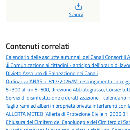
PDF
Scarica
Contenuti correlati
Calendario delle asciutte autunnali dei Canali Consortil
🌡️ Comunicazione ai cittadini - anticipo dell'orario di lavoro
Divieto Assoluto di Balneazione nei Canali
Ordinanza ANAS n. 817/2026/MI restringimento carregg
5+300 al km 5+600, direzione Abbiategrasso, Corsie: tut
Servizi di disinfestazione e derattizzazione - calendario 
Taglio rami ed alberi in proprietà privata interferenti con 
ALLERTA METEO (Allerta di Protezione Civile n. 2026.31 - 
Chiusura del Cimitero del Capoluogo e del Cimitero di San Vi