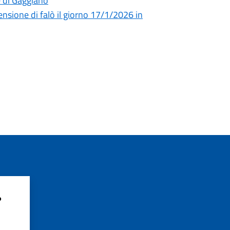
e di Gaggiano
ensione di falò il giorno 17/1/2026 in
?