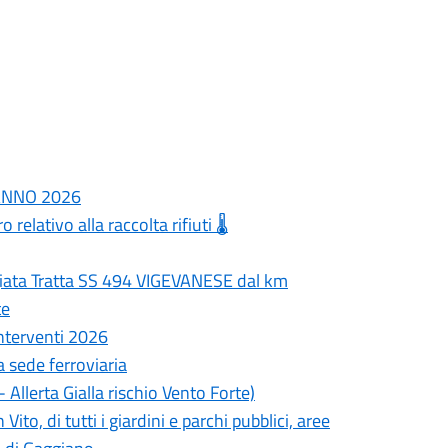
i ANNO 2026
 relativo alla raccolta rifiuti 🌡️
iata Tratta SS 494 VIGEVANESE dal km
te
interventi 2026
la sede ferroviaria
Allerta Gialla rischio Vento Forte)
to, di tutti i giardini e parchi pubblici, aree