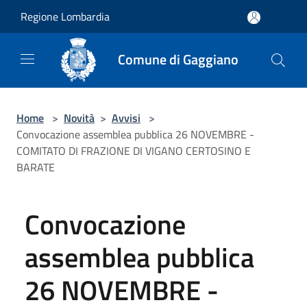
Salta al contenuto principale
Regione Lombardia
Comune di Gaggiano
Home
>
Novità
>
Avvisi
>
Convocazione assemblea pubblica 26 NOVEMBRE -
COMITATO DI FRAZIONE DI VIGANO CERTOSINO E
BARATE
Convocazione
assemblea pubblica
26 NOVEMBRE -