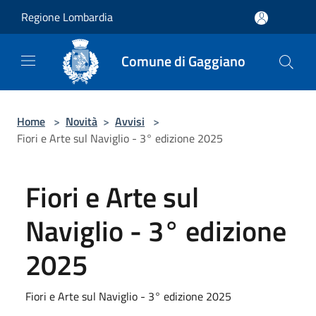
Salta al contenuto principale
Regione Lombardia
Comune di Gaggiano
Home
>
Novità
>
Avvisi
>
Fiori e Arte sul Naviglio - 3° edizione 2025
Fiori e Arte sul
Naviglio - 3° edizione
2025
Fiori e Arte sul Naviglio - 3° edizione 2025