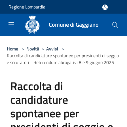
Salta al contenuto principale
Regione Lombardia
Comune di Gaggiano
Home
>
Novità
>
Avvisi
>
Raccolta di candidature spontanee per presidenti di seggio
e scrutatori - Referendum abrogativi 8 e 9 giugno 2025
Raccolta di
candidature
spontanee per
presidenti di seggio e