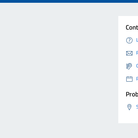
Cont
Prob