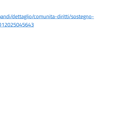
bandi/dettaglio/comunita-diritti/sostegno-
RLD12025045643