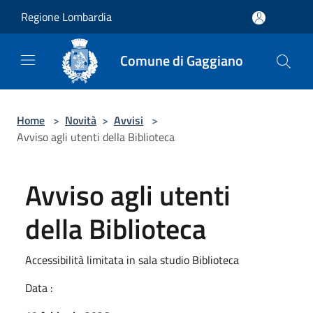
Salta al contenuto principale
Regione Lombardia
Comune di Gaggiano
Home
>
Novità
>
Avvisi
>
Avviso agli utenti della Biblioteca
Avviso agli utenti
della Biblioteca
Accessibilità limitata in sala studio Biblioteca
Data :