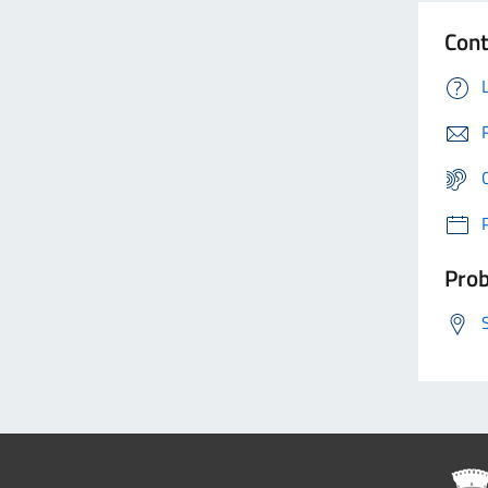
Cont
Prob