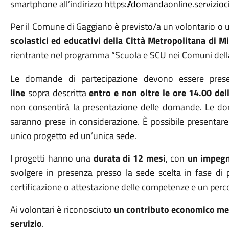
smartphone all’indirizzo
https://domandaonline.serviziociv
Per il Comune di Gaggiano è previsto/a un volontario o un
scolastici ed educativi della Città Metropolitana di M
rientrante nel programma “Scuola e SCU nei Comuni del
Le domande di partecipazione devono essere pre
line
sopra descritta
entro e non oltre le ore 14.00 del
non consentirà la presentazione delle domande. Le d
saranno prese in considerazione. È possibile presentar
unico progetto ed un’unica sede.
I progetti hanno una
durata di 12 mesi
, con
un impegno
svolgere in presenza presso la sede scelta in fase d
certificazione o attestazione delle competenze e un perc
Ai volontari è riconosciuto
un contributo economico mens
servizio
.