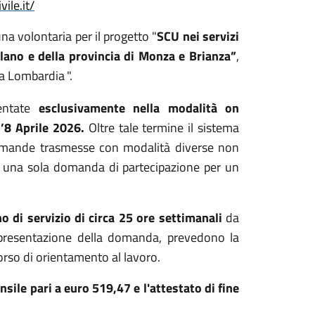
ile.it/
a volontaria per il progetto "
SCU nei servizi
ilano e della provincia di Monza e Brianza”
,
la Lombardia
".
sentate
esclusivamente nella modalità on
l’8 Aprile 2026.
Oltre tale termine il sistema
omande trasmesse con modalità diverse non
e una sola domanda di partecipazione per un
 di servizio di circa 25 ore settimanali
da
i presentazione della domanda, prevedono la
orso di orientamento al lavoro.
ile pari a euro 519,47 e l'attestato di fine