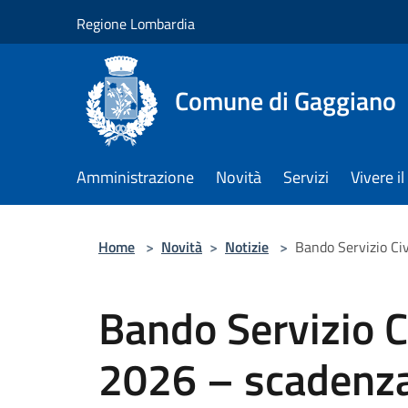
Salta al contenuto principale
Regione Lombardia
Comune di Gaggiano
Amministrazione
Novità
Servizi
Vivere 
Home
>
Novità
>
Notizie
>
Bando Servizio Ci
Bando Servizio C
2026 – scadenza