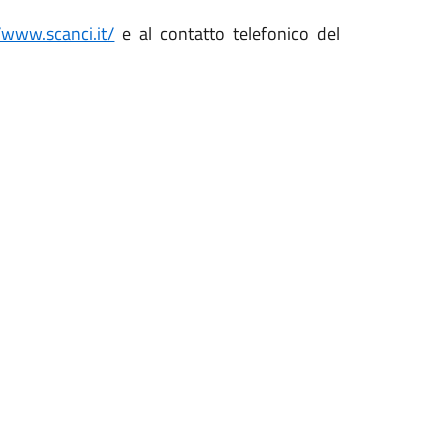
/www.scanci.it/
e al contatto telefonico del