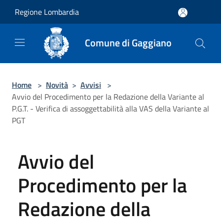
Salta al contenuto principale
Regione Lombardia
Comune di Gaggiano
Home
>
Novità
>
Avvisi
>
Avvio del Procedimento per la Redazione della Variante al
P.G.T. - Verifica di assoggettabilità alla VAS della Variante al
PGT
Avvio del
Procedimento per la
Redazione della