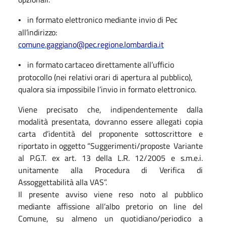
in formato elettronico mediante invio di Pec
•
all’indirizzo:
comune.gaggiano@pec.regione.lombardia.it
in
formato
cartaceo
direttamente
all’ufficio
•
protocollo
(nei
relativi
orari
di
apertura
al pubblico),
qualora sia impossibile l’invio in formato elettronico.
Viene precisato che, indipendentemente dalla
modalità presentata, dovranno essere allegati copia
carta
d’identità
del
proponente
sottoscrittore
e
riportato
in
oggetto
“Suggerimenti/proposte
Variante
al P.G.T. ex art. 13 della L.R. 12/2005 e s.m.e.i.
unitamente alla Procedura di Verifica di
Assoggettabilità alla VAS”.
Il presente avviso viene reso noto al pubblico
mediante affissione all’albo pretorio on line del
Comune, su almeno
un
quotidiano/periodico
a