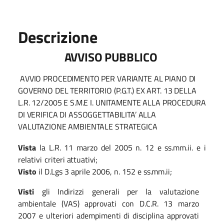
Descrizione
AVVISO
PUBBLICO
AVVIO PROCEDIMENTO PER VARIANTE AL PIANO DI
GOVERNO DEL TERRITORIO (P.G.T.) EX ART. 13 DELLA
L.R. 12/2005 E S.M.E I. UNITAMENTE ALLA PROCEDURA
DI VERIFICA DI ASSOGGETTABILITA’ ALLA
VALUTAZIONE AMBIENTALE STRATEGICA
Vista
la
L.R. 11
marzo
del
2005
n.
12
e
ss.mm.ii.
e i
relativi
criteri
attuativi;
Visto
il
D.Lgs 3
aprile 2006,
n.
152
e
ss.mm.ii;
Visti
gli Indirizzi generali per la valutazione
ambientale (VAS) approvati con D.C.R. 13 marzo
2007 e ulteriori adempimenti di disciplina approvati