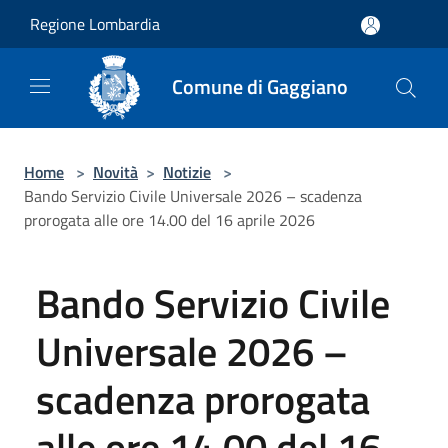
Salta al contenuto principale
Regione Lombardia
Comune di Gaggiano
Home
>
Novità
>
Notizie
>
Bando Servizio Civile Universale 2026 – scadenza
prorogata alle ore 14.00 del 16 aprile 2026
Bando Servizio Civile
Universale 2026 –
scadenza prorogata
alle ore 14.00 del 16