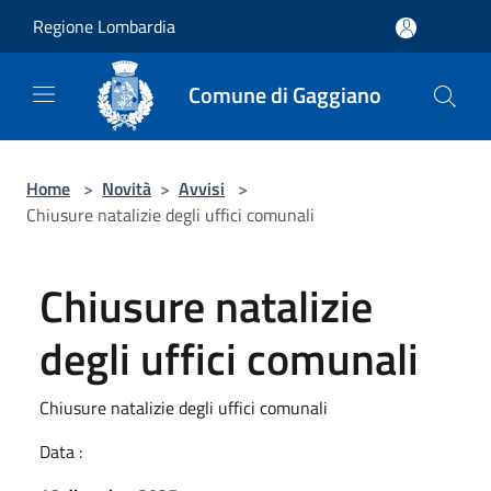
Salta al contenuto principale
Regione Lombardia
Comune di Gaggiano
Home
>
Novità
>
Avvisi
>
Chiusure natalizie degli uffici comunali
Chiusure natalizie
degli uffici comunali
Chiusure natalizie degli uffici comunali
Data :