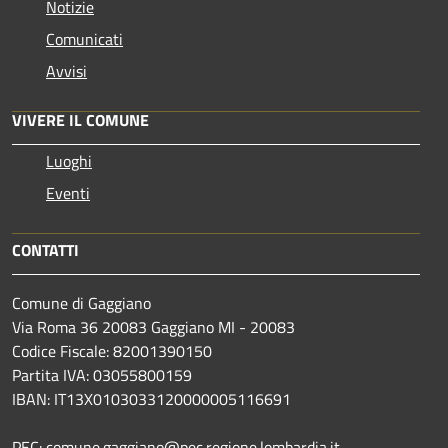
Notizie
Comunicati
Avvisi
VIVERE IL COMUNE
Luoghi
Eventi
CONTATTI
Comune di Gaggiano
Via Roma 36 20083 Gaggiano MI - 20083
Codice Fiscale: 82001390150
Partita IVA: 03055800159
IBAN: IT13X0103033120000005116691
PEC: comune.gaggiano@pec.regione.lombardia.it