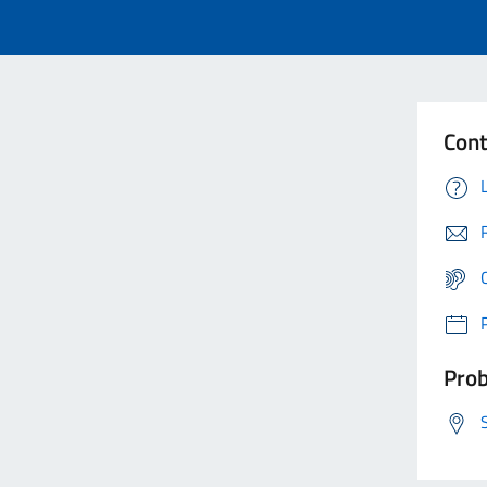
Cont
Prob