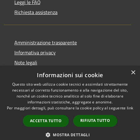
Leggi le FAQ
Richiesta assistenza
Amministrazione trasparente
Informativa privacy
Note legali
×
Dichiarazione di accessibilità
Informazioni sui cookie
Questo sito web utilizza cookie tecnici e assimilati strettamente
necessari al corretto funzionamento e alla navigazione del sito,
nonché un cookie tecnico analitico al solo fine di elaborare
informazioni statistiche, aggregate e anonime.
RSS
Copyright © 2026 • Comune di
Per maggiori dettagli, può consultare la cookie policy al seguente
link
Accessibilità
Gaggiano • Powered by
Privacy
Municipium
Accesso
•
RIFIUTA TUTTO
ACCETTA TUTTO
Cookie
redazione
Mappa del sito
MOSTRA DETTAGLI