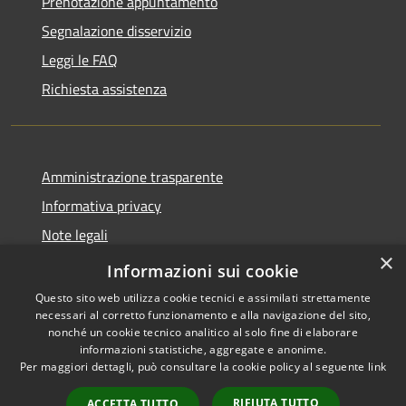
Prenotazione appuntamento
Segnalazione disservizio
Leggi le FAQ
Richiesta assistenza
Amministrazione trasparente
Informativa privacy
Note legali
×
Dichiarazione di accessibilità
Informazioni sui cookie
Questo sito web utilizza cookie tecnici e assimilati strettamente
necessari al corretto funzionamento e alla navigazione del sito,
nonché un cookie tecnico analitico al solo fine di elaborare
informazioni statistiche, aggregate e anonime.
RSS
Copyright © 2026 • Comune di
Per maggiori dettagli, può consultare la cookie policy al seguente
link
Accessibilità
Gaggiano • Powered by
Privacy
Municipium
Accesso
•
RIFIUTA TUTTO
ACCETTA TUTTO