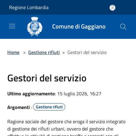
Salta al contenuto principale
Regione Lombardia
Comune di Gaggiano
Home
>
Gestione rifiuti
>
Gestori del servizio
Gestori del servizio
Ultimo aggiornamento
: 15 luglio 2026, 16:27
Argomenti
:
Gestione rifiuti
Ragione sociale del gestore che eroga il servizio integrato
di gestione dei rifiuti urbani, ovvero del gestore che
effettua le attività di gestione tariffe e rapporti con gli