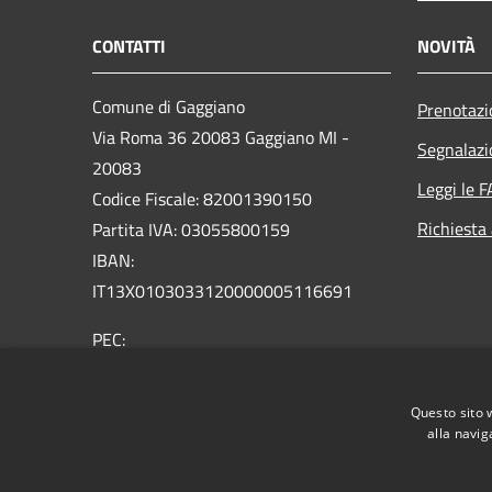
CONTATTI
NOVITÀ
Comune di Gaggiano
Prenotaz
Via Roma 36 20083 Gaggiano MI -
Segnalazi
20083
Leggi le 
Codice Fiscale: 82001390150
Richiesta
Partita IVA: 03055800159
IBAN:
IT13X0103033120000005116691
PEC:
comune.gaggiano@pec.regione.lombardia.it
Centralino Unico: 02 9089921
Questo sito 
Email: comune@comune.gaggiano.mi.it
alla navig