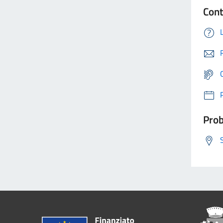
Cont
Prob