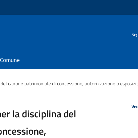
Seg
il Comune
del canone patrimoniale di concessione, autorizzazione o esposizio
Ved
 la disciplina del
oncessione,