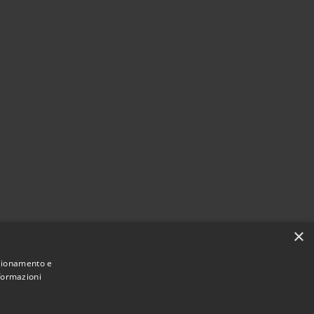
×
nzionamento e
nformazioni