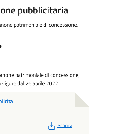
one pubblicitaria
anone patrimoniale di concessione,
10
canone patrimoniale di concessione,
n vigore dal 26 aprile 2022
licita
PDF
Scarica