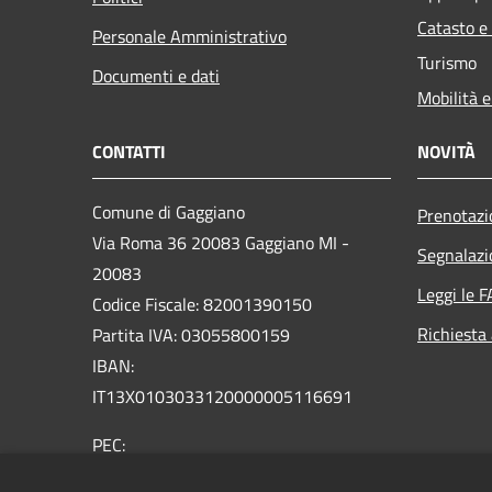
Catasto e
Personale Amministrativo
Turismo
Documenti e dati
Mobilità e
CONTATTI
NOVITÀ
Comune di Gaggiano
Prenotaz
Via Roma 36 20083 Gaggiano MI -
Segnalazi
20083
Leggi le 
Codice Fiscale: 82001390150
Richiesta
Partita IVA: 03055800159
IBAN:
IT13X0103033120000005116691
PEC:
comune.gaggiano@pec.regione.lombardia.it