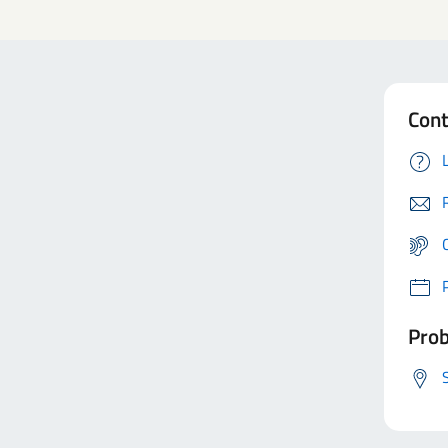
Cont
Prob