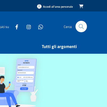
Accedi all'area personale

uici su
Cerca
Tutti gli argomenti