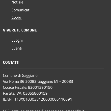
Notizie
Comunicati
Avvisi
VIVERE IL COMUNE
Luoghi
Eventi
CONTATTI
Comune di Gaggiano
Via Roma 36 20083 Gaggiano MI - 20083
Codice Fiscale: 82001390150
Partita IVA: 03055800159
IBAN: IT13X0103033120000005116691
PEC: comune.gaggiano@pec.regione.lombardia.it