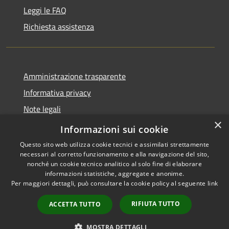
Leggi le FAQ
Richiesta assistenza
Amministrazione trasparente
Informativa privacy
Note legali
×
Dichiarazione di accessibilità
Informazioni sui cookie
Questo sito web utilizza cookie tecnici e assimilati strettamente
necessari al corretto funzionamento e alla navigazione del sito,
nonché un cookie tecnico analitico al solo fine di elaborare
informazioni statistiche, aggregate e anonime.
RSS
Copyright © 2026 • Comune di
Per maggiori dettagli, può consultare la cookie policy al seguente
link
Accessibilità
Gaggiano • Powered by
Privacy
Municipium
Accesso
•
RIFIUTA TUTTO
ACCETTA TUTTO
Cookie
redazione
Mappa del sito
MOSTRA DETTAGLI