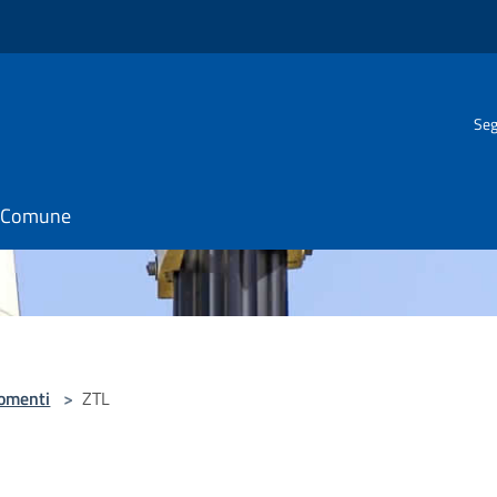
Seg
il Comune
omenti
>
ZTL