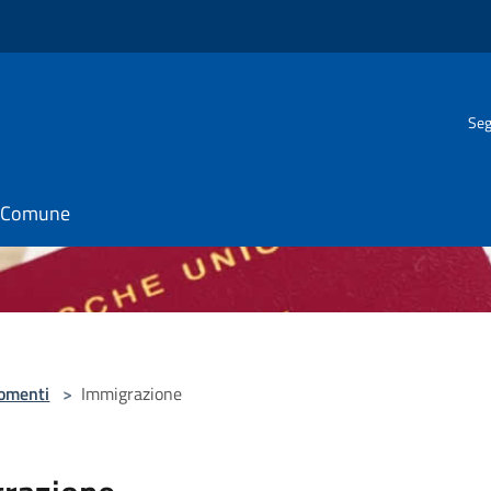
Seg
il Comune
omenti
>
Immigrazione