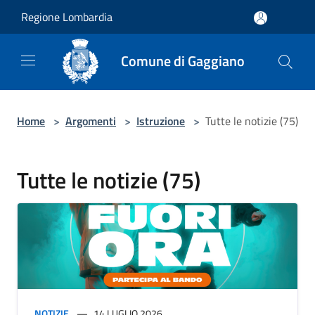
Salta al contenuto principale
Regione Lombardia
Comune di Gaggiano
Home
>
Argomenti
>
Istruzione
>
Tutte le notizie (75)
Tutte le notizie (75)
NOTIZIE
14 LUGLIO 2026