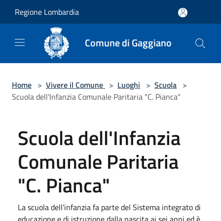
Salta al contenuto principale
Regione Lombardia
Comune di Gaggiano
Home
>
Vivere il Comune
>
Luoghi
>
Scuola
>
Scuola dell'Infanzia Comunale Paritaria "C. Pianca"
Scuola dell'Infanzia
Comunale Paritaria
"C. Pianca"
La scuola dell’infanzia fa parte del Sistema integrato di
educazione e di istruzione dalla nascita ai sei anni ed è