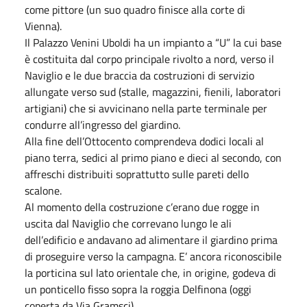
come pittore (un suo quadro finisce alla corte di
Vienna).
Il Palazzo Venini Uboldi ha un impianto a “U” la cui base
è costituita dal corpo principale rivolto a nord, verso il
Naviglio e le due braccia da costruzioni di servizio
allungate verso sud (stalle, magazzini, fienili, laboratori
artigiani) che si avvicinano nella parte terminale per
condurre all’ingresso del giardino.
Alla fine dell’Ottocento comprendeva dodici locali al
piano terra, sedici al primo piano e dieci al secondo, con
affreschi distribuiti soprattutto sulle pareti dello
scalone.
Al momento della costruzione c’erano due rogge in
uscita dal Naviglio che correvano lungo le ali
dell’edificio e andavano ad alimentare il giardino prima
di proseguire verso la campagna. E’ ancora riconoscibile
la porticina sul lato orientale che, in origine, godeva di
un ponticello fisso sopra la roggia Delfinona (oggi
coperta da Via Gramsci)