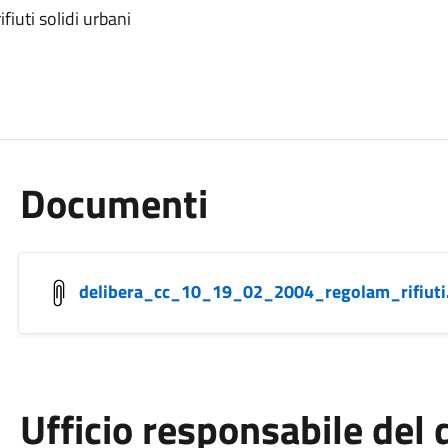
fiuti solidi urbani
Documenti
delibera_cc_10_19_02_2004_regolam_rifiuti
Ufficio responsabile de