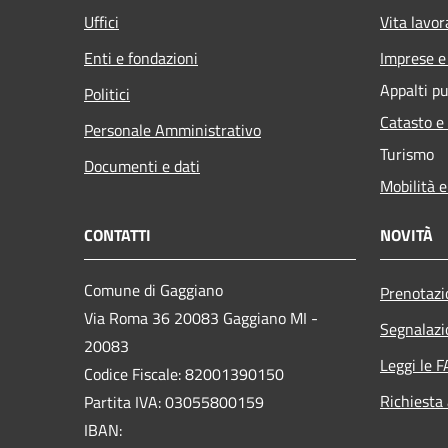
Uffici
Vita lavor
Enti e fondazioni
Imprese 
Appalti pu
Politici
Catasto e
Personale Amministrativo
Turismo
Documenti e dati
Mobilità e
CONTATTI
NOVITÀ
Comune di Gaggiano
Prenotaz
Via Roma 36 20083 Gaggiano MI -
Segnalazi
20083
Leggi le 
Codice Fiscale: 82001390150
Richiesta
Partita IVA: 03055800159
IBAN: