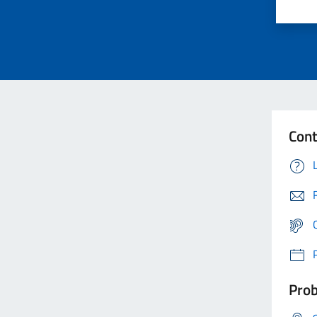
Cont
Prob