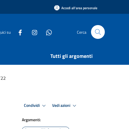
Accedi all'area personale
uici su
Cerca
Tutti gli argomenti
/22
Condividi
Vedi azioni
Argomenti: