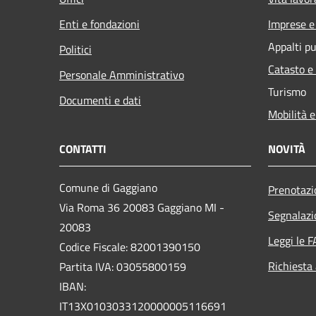
Enti e fondazioni
Imprese 
Appalti pu
Politici
Catasto e
Personale Amministrativo
Turismo
Documenti e dati
Mobilità e
CONTATTI
NOVITÀ
Comune di Gaggiano
Prenotaz
Via Roma 36 20083 Gaggiano MI -
Segnalazi
20083
Leggi le 
Codice Fiscale: 82001390150
Richiesta
Partita IVA: 03055800159
IBAN:
IT13X0103033120000005116691