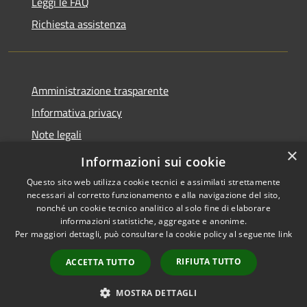
Leggi le FAQ
Richiesta assistenza
Amministrazione trasparente
Informativa privacy
Note legali
×
Dichiarazione di accessibilità
Informazioni sui cookie
Questo sito web utilizza cookie tecnici e assimilati strettamente
necessari al corretto funzionamento e alla navigazione del sito,
nonché un cookie tecnico analitico al solo fine di elaborare
informazioni statistiche, aggregate e anonime.
RSS
Copyright © 2026 • Comune di
Per maggiori dettagli, può consultare la cookie policy al seguente
link
Accessibilità
Gaggiano • Powered by
Privacy
Municipium
Accesso
•
RIFIUTA TUTTO
ACCETTA TUTTO
Cookie
redazione
Mappa del sito
MOSTRA DETTAGLI