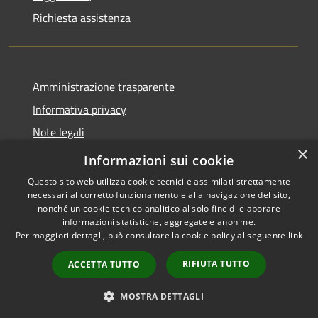
Richiesta assistenza
Amministrazione trasparente
Informativa privacy
Note legali
×
Dichiarazione di accessibilità
Informazioni sui cookie
Questo sito web utilizza cookie tecnici e assimilati strettamente
necessari al corretto funzionamento e alla navigazione del sito,
nonché un cookie tecnico analitico al solo fine di elaborare
informazioni statistiche, aggregate e anonime.
RSS
Copyright © 2026 • Comune di
Per maggiori dettagli, può consultare la cookie policy al seguente
link
Accessibilità
Gaggiano • Powered by
Privacy
Municipium
Accesso
•
RIFIUTA TUTTO
ACCETTA TUTTO
Cookie
redazione
Mappa del sito
MOSTRA DETTAGLI