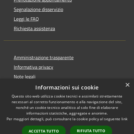
Segnalazione disservizio
Leggi le FAQ
Richiesta assistenza
Amministrazione trasparente
Informativa privacy
Note legali
×
Dichiarazione di accessibilità
Informazioni sui cookie
Questo sito web utilizza cookie tecnici e assimilati strettamente
necessari al corretto funzionamento e alla navigazione del sito,
nonché un cookie tecnico analitico al solo fine di elaborare
informazioni statistiche, aggregate e anonime.
RSS
Copyright © 2026 • Comune di
Per maggiori dettagli, può consultare la cookie policy al seguente
link
Accessibilità
Gaggiano • Powered by
Privacy
Municipium
Accesso
•
RIFIUTA TUTTO
ACCETTA TUTTO