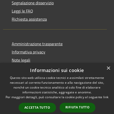
Segnalazione disservizio
Leggi le FAQ
Richiesta assistenza
Amministrazione trasparente
Informativa privacy
Note legali
×
Dichiarazione di accessibilità
Informazioni sui cookie
Questo sito web utilizza cookie tecnici e assimilati strettamente
necessari al corretto funzionamento e alla navigazione del sito,
nonché un cookie tecnico analitico al solo fine di elaborare
informazioni statistiche, aggregate e anonime.
RSS
Copyright © 2026 • Comune di
Per maggiori dettagli, può consultare la cookie policy al seguente
link
Accessibilità
Gaggiano • Powered by
Privacy
Municipium
Accesso
•
RIFIUTA TUTTO
ACCETTA TUTTO
Cookie
redazione