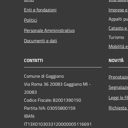
Enti e fondazioni
Imprese 
Appalti pu
Politici
Catasto e
Personale Amministrativo
Turismo
Documenti e dati
Mobilità e
CONTATTI
NOVITÀ
Comune di Gaggiano
Prenotaz
Via Roma 36 20083 Gaggiano MI -
Segnalazi
20083
Leggi le 
Codice Fiscale: 82001390150
Richiesta
Partita IVA: 03055800159
IBAN:
IT13X0103033120000005116691