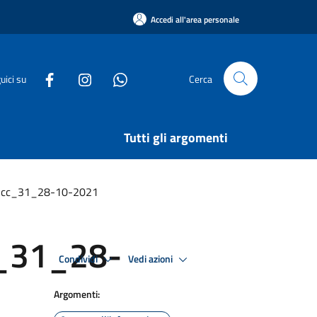
Accedi all'area personale
uici su
Cerca
Tutti gli argomenti
_cc_31_28-10-2021
_31_28-
Condividi
Vedi azioni
Argomenti: