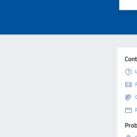
Cont
Prob