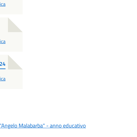
ica
ica
24
ica
e "Angelo Malabarba" - anno educativo