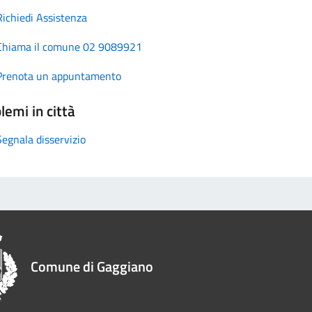
Richiedi Assistenza
Chiama il comune 02 9089921
Prenota un appuntamento
lemi in città
Segnala disservizio
Comune di Gaggiano