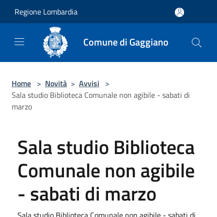
Salta al contenuto principale
Regione Lombardia
Comune di Gaggiano
Home
>
Novità
>
Avvisi
>
Sala studio Biblioteca Comunale non agibile - sabati di
marzo
Sala studio Biblioteca
Comunale non agibile
- sabati di marzo
Sala studio Biblioteca Comunale non agibile - sabati di