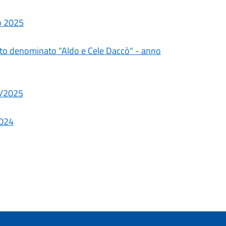
vo 2025
rito denominato "Aldo e Cele Daccò" - anno
24/2025
2024