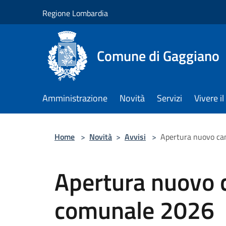
Salta al contenuto principale
Regione Lombardia
Comune di Gaggiano
Amministrazione
Novità
Servizi
Vivere 
Home
>
Novità
>
Avvisi
>
Apertura nuovo ca
Apertura nuovo 
comunale 2026