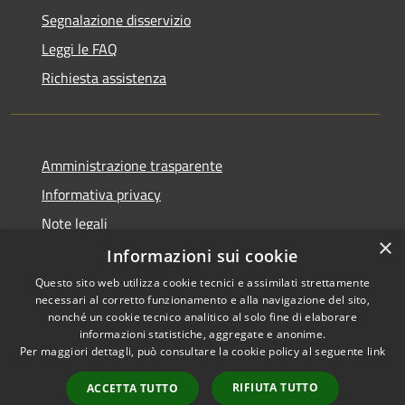
Segnalazione disservizio
Leggi le FAQ
Richiesta assistenza
Amministrazione trasparente
Informativa privacy
Note legali
×
Dichiarazione di accessibilità
Informazioni sui cookie
Questo sito web utilizza cookie tecnici e assimilati strettamente
necessari al corretto funzionamento e alla navigazione del sito,
nonché un cookie tecnico analitico al solo fine di elaborare
informazioni statistiche, aggregate e anonime.
RSS
Copyright © 2026 • Comune di
Per maggiori dettagli, può consultare la cookie policy al seguente
link
Accessibilità
Gaggiano • Powered by
Privacy
Municipium
Accesso
•
RIFIUTA TUTTO
ACCETTA TUTTO